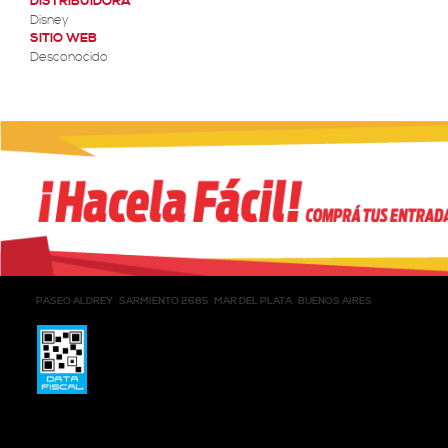
DISTRIBUIDORA
Disney
SITIO WEB
Desconocido
PASEO ALDREY
SARMIENTO 2685
MAR DEL PLATA
BUENOS AIRES