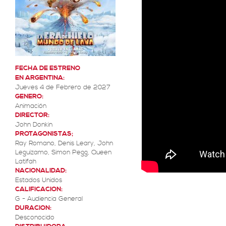
FECHA DE ESTRENO
EN ARGENTINA:
Jueves 4 de Febrero de 2027
GENERO:
Animación
DIRECTOR:
John Donkin
PROTAGONISTAS;
Ray Romano, Denis Leary, John
Leguizamo, Simon Pegg, Queen
Latifah
NACIONALIDAD:
Estados Unidos
CALIFICACION:
G - Audiencia General
DURACION:
Desconocido