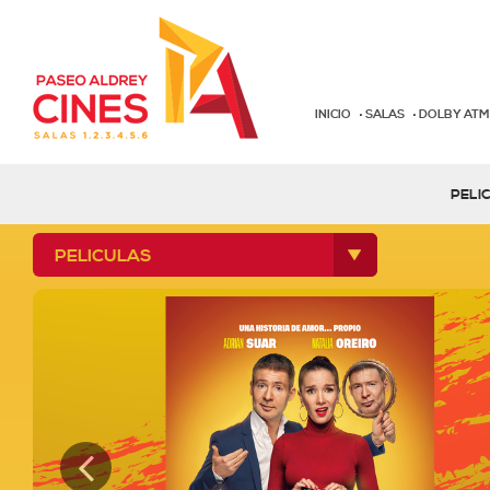
INICIO
SALAS
DOLBY AT
PELI
PELICULAS