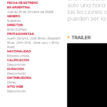
FECHA DE ESTRENO
solo una hora
EN ARGENTINA:
las lecciones
Jueves 15 de Octubre de 2026
GENERO:
pueden ser la
Suspenso
DIRECTOR:
Brian Duffield
PROTAGONISTAS;
TRAILER
Austin Abrams, Josh Brolin, Elisabeth
Shue, John Ortiz, Jane Levy y Emily
Rudd
NACIONALIDAD:
Estados Unidos
CALIFICACION:
Desconocido
DURACION:
Desconocido
DISTRIBUIDORA
Disney
SITIO WEB
Desconocido