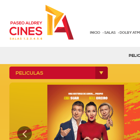
INICIO
SALAS
DOLBY AT
PELI
PELICULAS