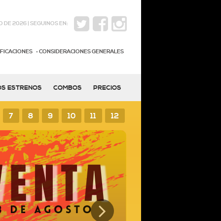
 DE 2026 | SEGUINOS EN:
IFICACIONES
CONSIDERACIONES GENERALES
OS ESTRENOS
COMBOS
PRECIOS
7
8
9
10
11
12