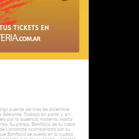
argo puente del mes de diciembre.
 adelante. Trabaja sin parar y, sin
uelo por la ausencia materna. Hasta
so. Su pareja, Bonifacio, es su tabla
sla de Lanzarote acompañada por su
que Bonifacio se queda en la ciudad.