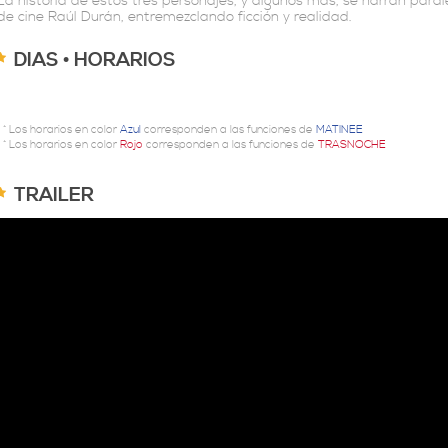
La historia de estos tres personajes, y algunos más, se narran paral
de cine Raúl Durán, entremezclando ficción y realidad.
DIAS • HORARIOS
* Los horarios en color
Azul
corresponden a las funciones de
MATINEE
* Los horarios en color
Rojo
corresponden a las funciones de
TRASNOCHE
TRAILER