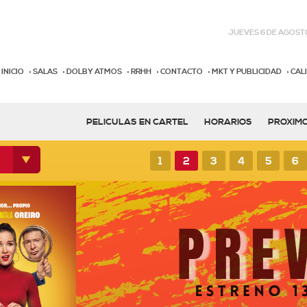
JUEVES 6 DE AGOSTO
INICIO
SALAS
DOLBY ATMOS
RRHH
CONTACTO
MKT Y PUBLICIDAD
CAL
PELICULAS EN CARTEL
HORARIOS
PROXIM
1
2
3
4
5
6