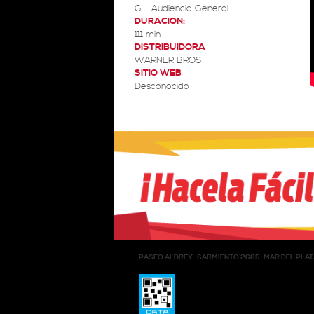
G - Audiencia General
DURACION:
111 min
DISTRIBUIDORA
WARNER BROS
SITIO WEB
Desconocido
PASEO ALDREY
SARMIENTO 2685
MAR DEL PLAT