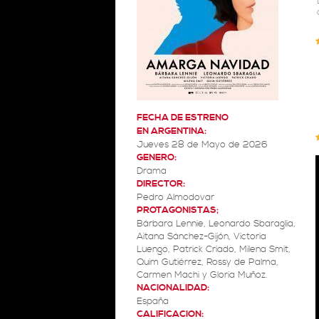
FECHA DE ESTRENO
EN ARGENTINA:
Jueves 28 de Mayo de 2026
GENERO:
Drama
DIRECTOR:
Pedro Almodovar
PROTAGONISTAS;
Bárbara Lennie, Leonardo Sbaraglia,
Aitana Sánchez-Gijón, Victoria
Luengo, Patrick Criado, Milena Smit,
Quim Gutiérrez, Rossy de Palma,
Carmen Machi y Gloria Muñoz.
NACIONALIDAD:
España
CALIFICACION: