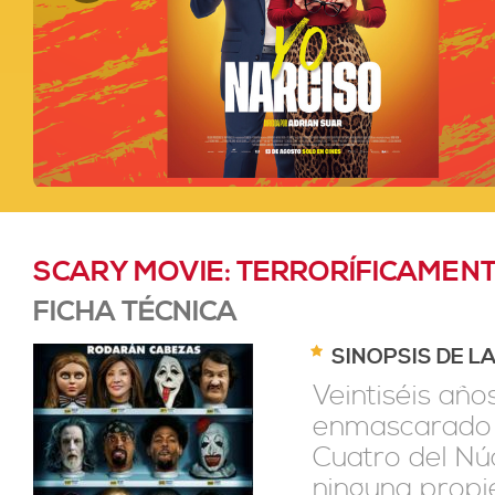
SCARY MOVIE: TERRORÍFICAMENT
FICHA TÉCNICA
SINOPSIS DE L
Veintiséis añ
enmascarado s
Cuatro del Núc
ninguna propie