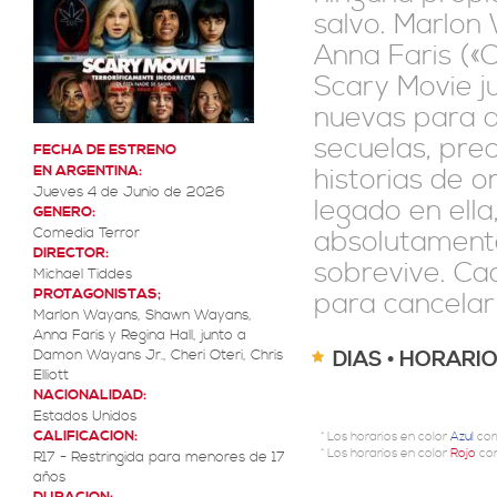
salvo. Marlon
Anna Faris («C
Scary Movie ju
nuevas para ab
secuelas, prec
FECHA DE ESTRENO
EN ARGENTINA:
historias de o
Jueves 4 de Junio de 2026
legado en ella
GENERO:
Comedia Terror
absolutamente
DIRECTOR:
sobrevive. Ca
Michael Tiddes
PROTAGONISTAS;
para cancelar 
Marlon Wayans, Shawn Wayans,
Anna Faris y Regina Hall, junto a
Damon Wayans Jr., Cheri Oteri, Chris
DIAS • HORARI
Elliott
NACIONALIDAD:
Estados Unidos
CALIFICACION:
* Los horarios en color
Azul
cor
* Los horarios en color
Rojo
cor
R17 - Restringida para menores de 17
años