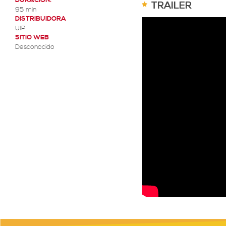
DURACION:
TRAILER
95 min
DISTRIBUIDORA
UIP
SITIO WEB
Desconocido