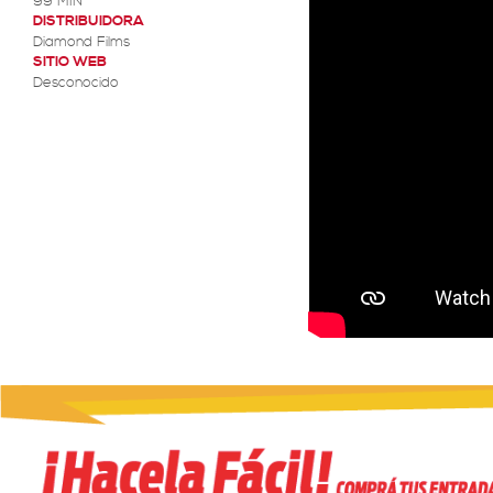
99 MIN
DISTRIBUIDORA
Diamond Films
SITIO WEB
Desconocido