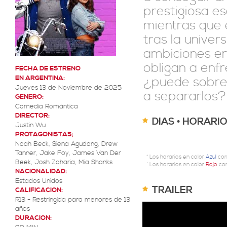
prestigiosa es
mientras que 
tras la univer
ambiciones en
obligan a enfr
FECHA DE ESTRENO
EN ARGENTINA:
¿puede sobrev
Jueves 13 de Noviembre de 2025
a separarlos?
GENERO:
Comedia Romántica
DIRECTOR:
DIAS • HORARI
Justin Wu
PROTAGONISTAS;
Noah Beck, Siena Agudong, Drew
Tanner, Jake Foy, James Van Der
* Los horarios en color
Azul
cor
Beek, Josh Zaharia, Mia Shanks
* Los horarios en color
Rojo
cor
NACIONALIDAD:
Estados Unidos
TRAILER
CALIFICACION:
R13 - Restringida para menores de 13
años
DURACION: