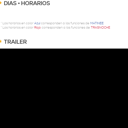
DIAS • HORARIOS
* Los horarios en color
Azul
corresponden a las funciones de
MATINEE
* Los horarios en color
Rojo
corresponden a las funciones de
TRASNOCHE
TRAILER