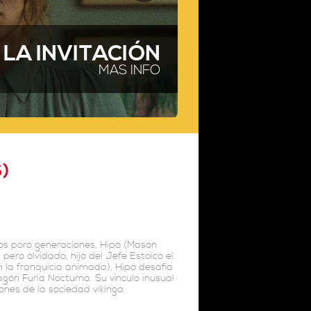
LA INVITACIÓN
MAS INFO
)
igos poro generaciones, Hipo (Mason
 pero olvidado, hijo del Jefe Estoico el
n la franquicia animada), Hipo desafía
gón Furia Nocturna. Su vínculo inusual
ones de la sociedad vikinga.