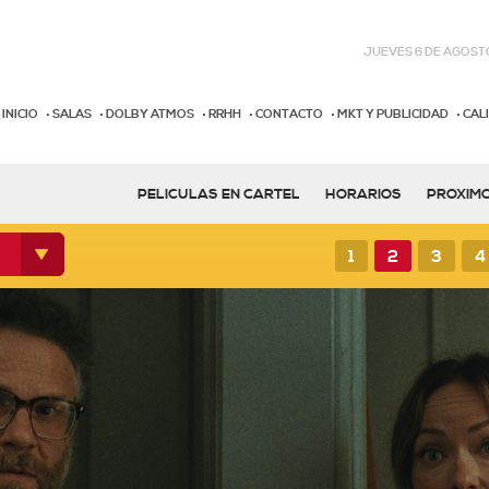
JUEVES 6 DE AGOSTO
INICIO
SALAS
DOLBY ATMOS
RRHH
CONTACTO
MKT Y PUBLICIDAD
CAL
PELICULAS EN CARTEL
HORARIOS
PROXIM
1
2
3
4