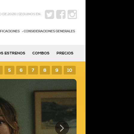
 DE 2026 | SEGUINOS EN:
IFICACIONES
CONSIDERACIONES GENERALES
OS ESTRENOS
COMBOS
PRECIOS
5
6
7
8
9
10