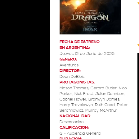
FECHA DE ESTRENO
EN ARGENTINA:
Jueves 12 de Junio de 2025
GENERO:
Aventuras
DIRECTOR:
Dean DeBlois
PROTAGONISTAS;
Mason Thames, Gerard Butler, Nico
Parker, Nick Frost, Julian Dennison,
Gabriel Howell, Bronwyn James,
Harry Trevaldwyn, Ruth Codd, Peter
Serafinowicz, Murray McArthur
NACIONALIDAD:
Desconocido
CALIFICACION:
G - Audiencia General