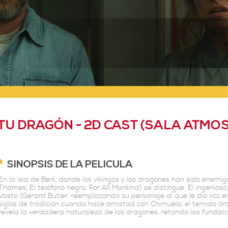
U DRAGÓN - 2D CAST (SALA ATMOS
SINOPSIS DE LA PELICULA
En la isla de Berk, donde los vikingos y los dragones han sido enem
Thames; El teléfono negro, For All Mankind) se distingue. El ingenioso,
Vasto (Gerard Butler, reemplazando su personaje al que le dio voz e
siglos de tradición cuando hace amistad con Chimuelo, el temido dra
revela la verdadera naturaleza de los dragones, retando las fundaci